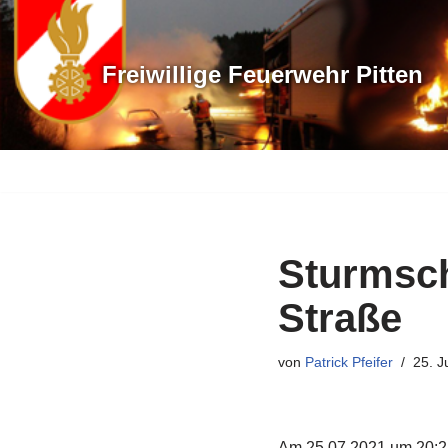
Zum
Freiwillige Feuerwehr Pitten
Inhalt
springen
Sturmsch
Straße
von
Patrick Pfeifer
25. J
Am 25.07.2021 um 20:24