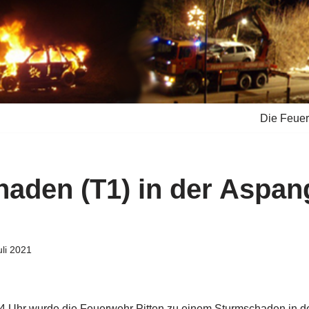
Die Feue
aden (T1) in der Aspan
uli 2021
 Uhr wurde die Feuerwehr Pitten zu einem Sturmschaden in d