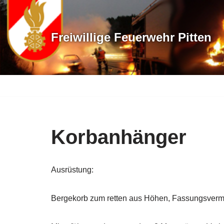
Zum
Freiwillige Feuerwehr Pitten
Inhalt
springen
Korbanhänger
Ausrüstung:
Bergekorb zum retten aus Höhen, Fassungsverm