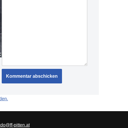
den.
do@ff-pitten.at