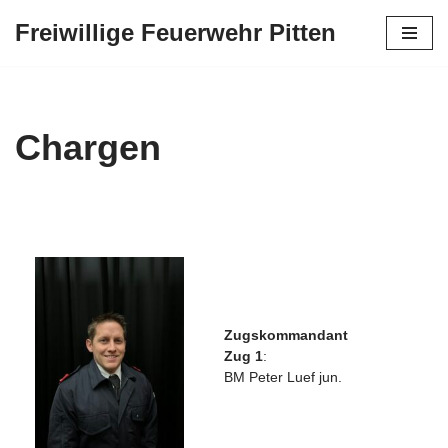
Freiwillige Feuerwehr Pitten
Zum
Inhalt
springen
Chargen
Zugskommandant
Zug 1
:
BM Peter Luef jun.