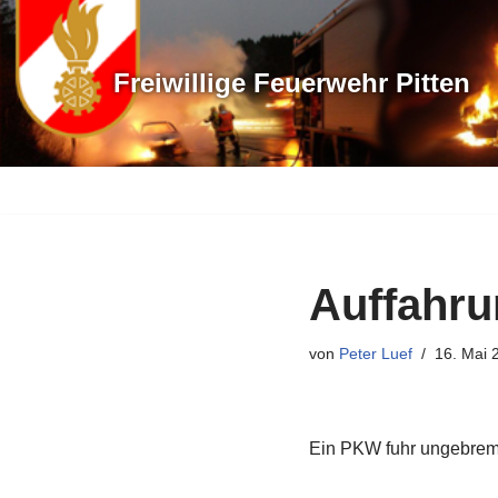
Zum
Freiwillige Feuerwehr Pitten
Inhalt
springen
Auffahru
von
Peter Luef
16. Mai 
Ein PKW fuhr ungebrem