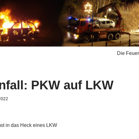
Die Feue
nfall: PKW auf LKW
2022
st in das Heck eines LKW