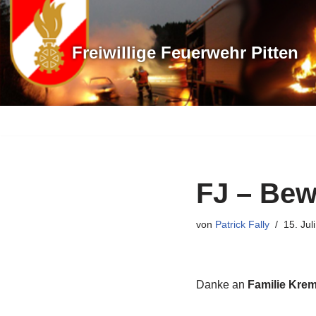
Zum
Freiwillige Feuerwehr Pitten
Inhalt
springen
FJ – Be
von
Patrick Fally
15. Jul
Danke an
Familie Krem