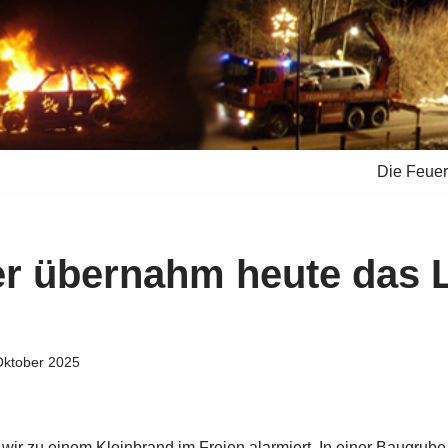
Die Feue
r übernahm heute das 
Oktober 2025
wir zu einem Kleinbrand im Freien alarmiert.
In einer Baugrube