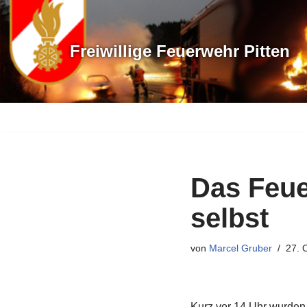
Zum
Freiwillige Feuerwehr Pitten
Inhalt
springen
Das Feue
selbst
von
Marcel Gruber
27. 
Kurz vor 14 Uhr wurden 