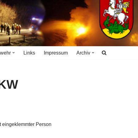
rwehr
Links
Impressum
Archiv
PKW
t eingeklemmter Person