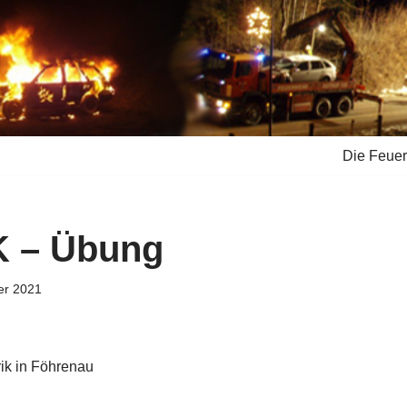
Die Feue
K – Übung
er 2021
rik in Föhrenau