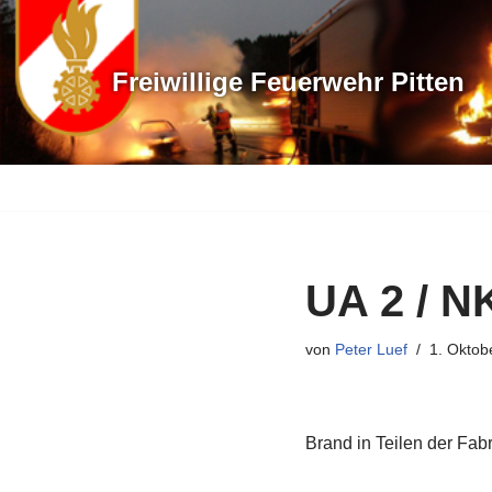
Zum
Freiwillige Feuerwehr Pitten
Inhalt
springen
UA 2 / N
von
Peter Luef
1. Oktob
Brand in Teilen der Fab