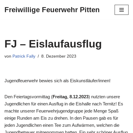
Freiwillige Feuerwehr Pitten
Zum
Inhalt
springen
FJ – Eislaufausflug
von
Patrick Fally
8. Dezember 2023
Jugendfeuerwehr bewies sich als Eiskunstläufer/innen!
Den Feiertagsvormittag (
Freitag, 8.12.2023
) nutzten unsere
Jugendlichen für einen Ausflug in die Eishalle nach Ternitz! Es
machte unserer Feuerwehrjugendgruppe jede Menge Spaß
einige Runden am Eis zu drehen. In den Pausen gab es für
jeden Jugendlichen einen Tee zum Aufwärmen, welchen die
Jugendbetreuer mitgenommen hatten.
Ein sehr schöner Ausflug