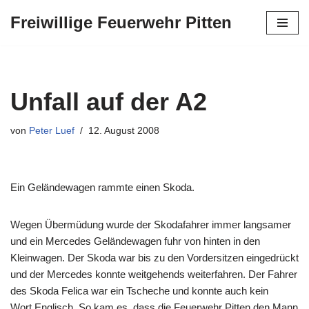
Freiwillige Feuerwehr Pitten
Zum
Inhalt
springen
Unfall auf der A2
von
Peter Luef
12. August 2008
Ein Geländewagen rammte einen Skoda.
Wegen Übermüdung wurde der Skodafahrer immer langsamer
und ein Mercedes Geländewagen fuhr von hinten in den
Kleinwagen. Der Skoda war bis zu den Vordersitzen eingedrückt
und der Mercedes konnte weitgehends weiterfahren. Der Fahrer
des Skoda Felica war ein Tscheche und konnte auch kein
Wort Englisch. So kam es, dass die Feuerwehr Pitten den Mann