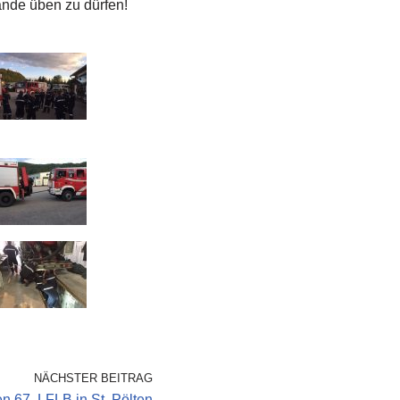
lände üben zu dürfen!
NÄCHSTER BEITRAG
en 67. LFLB in St. Pölten