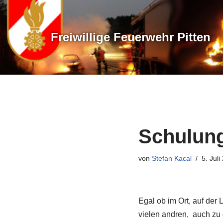
Zum
Freiwillige Feuerwehr Pitten
Inhalt
springen
Schulung
von
Stefan Kacal
5. Juli
Egal ob im Ort, auf der
vielen andren, auch zu 