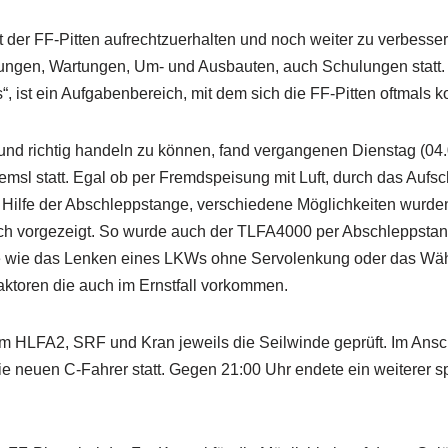
t der FF-Pitten aufrechtzuerhalten und noch weiter zu verbesse
ungen, Wartungen, Um- und Ausbauten, auch Schulungen statt
 ist ein Aufgabenbereich, mit dem sich die FF-Pitten oftmals kon
 und richtig handeln zu können, fand vergangenen Dienstag (04.
emsl statt. Egal ob per Fremdspeisung mit Luft, durch das Aufs
 Hilfe der Abschleppstange, verschiedene Möglichkeiten wurden
uch vorgezeigt. So wurde auch der TLFA4000 per Abschleppsta
 wie das Lenken eines LKWs ohne Servolenkung oder das Wähl
ktoren die auch im Ernstfall vorkommen.
im HLFA2, SRF und Kran jeweils die Seilwinde geprüft. Im Ansc
e neuen C-Fahrer statt. Gegen 21:00 Uhr endete ein weiterer 