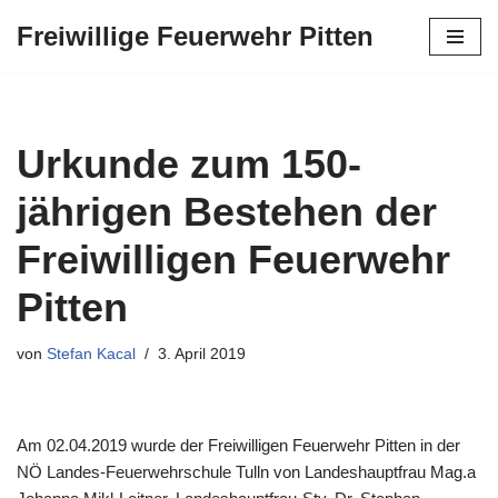
Freiwillige Feuerwehr Pitten
Zum
Inhalt
springen
Urkunde zum 150-
jährigen Bestehen der
Freiwilligen Feuerwehr
Pitten
von
Stefan Kacal
3. April 2019
Am 02.04.2019 wurde der Freiwilligen Feuerwehr Pitten in der
NÖ Landes-Feuerwehrschule Tulln von Landeshauptfrau Mag.a